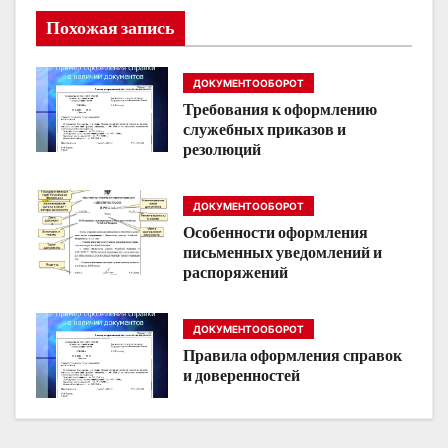
а
Похожая запись
ц
ДОКУМЕНТООБОРОТ
и
Требования к оформлению
служебных приказов и
я
резолюций
п
ДОКУМЕНТООБОРОТ
о
Особенности оформления
письменных уведомлений и
з
распоряжений
а
ДОКУМЕНТООБОРОТ
п
Правила оформления справок
и доверенностей
и
с