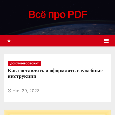
П
е
Всё про PDF
р
е
й
т
и
к
с
ДОКУМЕНТООБОРОТ
о
Как составлять и оформлять служебные
д
инструкции
е
р
Ноя 29, 2023
ж
и
м