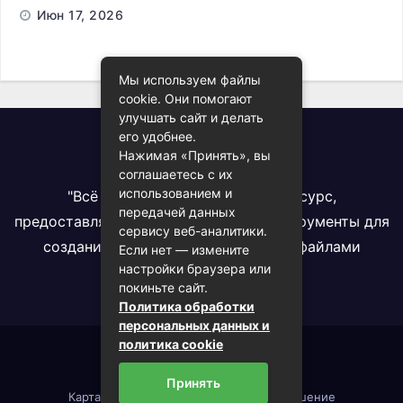
ChatGPT
Июн 17, 2026
Мы используем файлы
cookie. Они помогают
улучшать сайт и делать
его удобнее.
Всё про PDF
Нажимая «Принять», вы
соглашаетесь с их
использованием и
"Всё про PDF" - комплексный ресурс,
передачей данных
предоставляющий информацию и инструменты для
сервису веб-аналитики.
создания, конвертации и работы с файлами
Если нет — измените
настройки браузера или
формата PDF
покиньте сайт.
Политика обработки
персональных данных и
политика cookie
2023 (c) onepdf.ru
Принять
Карта сайта
Пользовательское соглашение