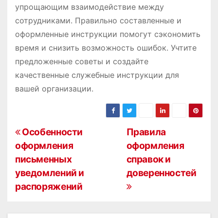
упрощающим взаимодействие между
сотрудниками. Правильно составленные и
оформленные инструкции помогут сэкономить
время и снизить возможность ошибок. Учтите
предложенные советы и создайте
качественные служебные инструкции для
вашей организации.
Н
Особенности
Правила
оформления
оформления
а
письменных
справок и
в
уведомлений и
доверенностей
распоряжений
и
г