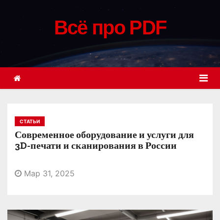
П
е
Всё про PDF
р
е
й
т
и
к
с
СТАТЬИ
о
Современное оборудование и услуги для
д
3D-печати и сканирования в России
е
р
Мар 31, 2025
ж
и
м