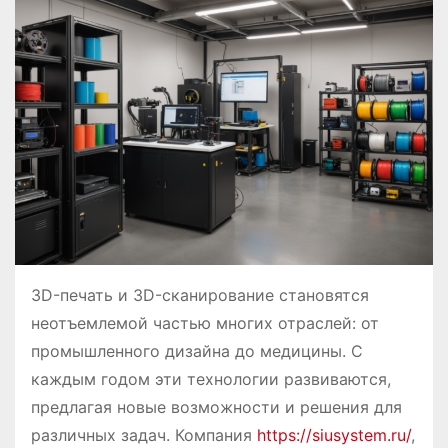
о
м
у
3D-печать и 3D-сканирование становятся
неотъемлемой частью многих отраслей: от
промышленного дизайна до медицины. С
каждым годом эти технологии развиваются,
предлагая новые возможности и решения для
различных задач. Компания
https://siusystem.ru/
,