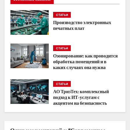
ц
и
СТАТЬИ
Производство электронных
я
печатных плат
п
о
СТАТЬИ
Озонирование: как проводится
з
обработка помещений и в
каких случаях она нужна
а
п
СТАТЬИ
АО ТризТех: комплексный
и
подход к ИТ-услугам с
акцентом на безопасность
с
я