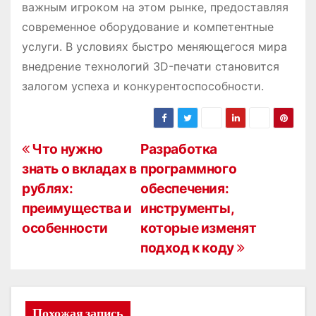
важным игроком на этом рынке, предоставляя
современное оборудование и компетентные
услуги. В условиях быстро меняющегося мира
внедрение технологий 3D-печати становится
залогом успеха и конкурентоспособности.
Н
Что нужно
Разработка
знать о вкладах в
программного
а
рублях:
обеспечения:
в
преимущества и
инструменты,
особенности
которые изменят
и
подход к коду
г
а
Похожая запись