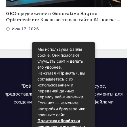
GEO-продвижение и Generative Engine
Optimization: Как вывести ваш сайт в AI-поиске и
ChatGPT
Июн 17, 2026
Мы используем файлы
cookie. Они помогают
улучшать сайт и делать
его удобнее.
Всё про PDF
Нажимая «Принять», вы
соглашаетесь с их
использованием и
"Всё про PDF" - комплексный ресурс,
передачей данных
предоставляющий информацию и инструменты для
сервису веб-аналитики.
создания, конвертации и работы с файлами
Если нет — измените
настройки браузера или
формата PDF
покиньте сайт.
Политика обработки
персональных данных и