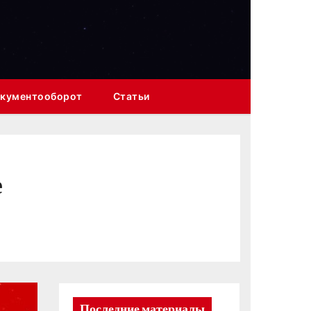
кументооборот
Статьи
е
Последние материалы