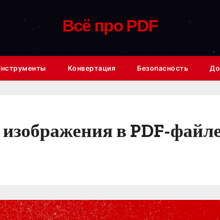
Всё про PDF
Инструменты
Конвертация
Безопасность
До
 изображения в PDF-файл