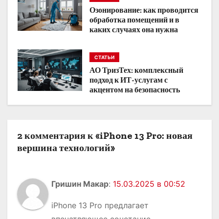
Озонирование: как проводится
з
обработка помещений и в
каких случаях она нужна
а
п
СТАТЬИ
АО ТризТех: комплексный
и
подход к ИТ-услугам с
акцентом на безопасность
с
я
м
2 комментария к «iPhone 13 Pro: новая
вершина технологий»
Гришин Макар
:
15.03.2025 в 00:52
iPhone 13 Pro предлагает