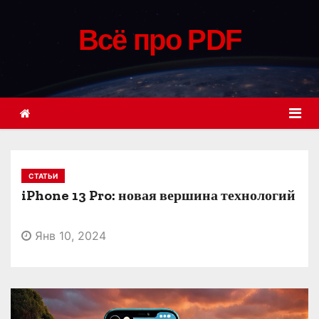
П
е
Всё про PDF
р
е
й
т
и
к
с
СТАТЬИ
о
iPhone 13 Pro: новая вершина технологий
д
е
Янв 10, 2024
р
ж
и
м