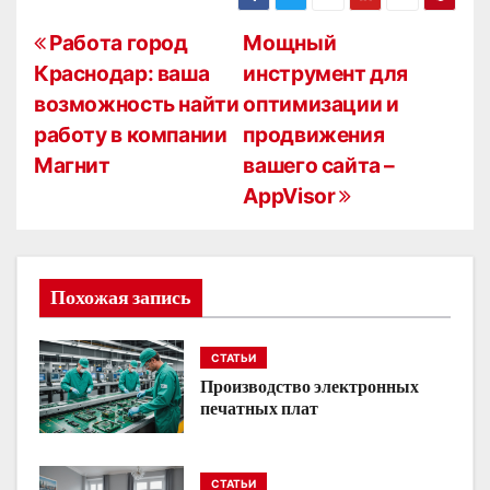
Н
Работа город
Мощный
Краснодар: ваша
инструмент для
а
возможность найти
оптимизации и
в
работу в компании
продвижения
Магнит
вашего сайта –
и
AppVisor
г
а
Похожая запись
ц
и
СТАТЬИ
Производство электронных
я
печатных плат
п
о
СТАТЬИ