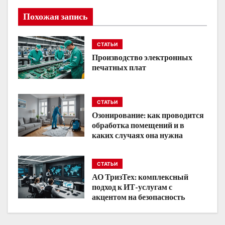
а
Похожая запись
ц
и
СТАТЬИ
Производство электронных
я
печатных плат
п
о
СТАТЬИ
Озонирование: как проводится
з
обработка помещений и в
каких случаях она нужна
а
п
СТАТЬИ
АО ТризТех: комплексный
и
подход к ИТ-услугам с
акцентом на безопасность
с
я