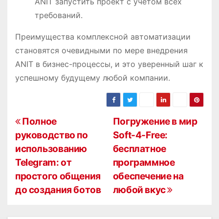
ANIT запустить проект с учетом всех
требований.
Преимущества комплексной автоматизации
становятся очевидными по мере внедрения
ANIT в бизнес-процессы, и это уверенный шаг к
успешному будущему любой компании.
Н
Полное
Погружение в мир
руководство по
Soft-4-Free:
а
использованию
бесплатное
в
Telegram: от
программное
простого общения
обеспечение на
и
до создания ботов
любой вкус
г