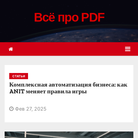
П
е
Всё про PDF
р
е
й
т
и
к
с
СТАТЬИ
о
Комплексная автоматизация бизнеса: как
д
ANIT меняет правила игры
е
р
Фев 27, 2025
ж
и
м