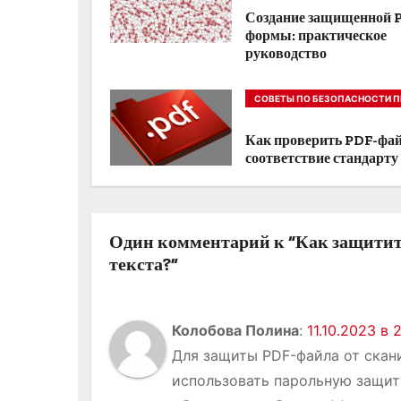
а
Создание защищенной 
ц
формы: практическое
руководство
и
СОВЕТЫ ПО БЕЗОПАСНОСТИ П
я
РАБОТЕ С PDF ФАЙЛАМИ
Как проверить PDF-фай
п
соответствие стандарту
о
з
Один комментарий к “Как защитит
а
текста?”
п
и
Колобова Полина
:
11.10.2023 в 
Для защиты PDF-файла от скан
с
использовать парольную защит