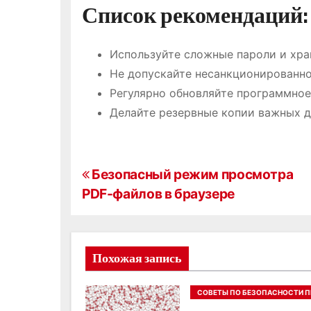
Список рекомендаций:
Используйте сложные пароли и хра
Не допускайте несанкционированно
Регулярно обновляйте программное
Делайте резервные копии важных д
Н
Безопасный режим просмотра
PDF-файлов в браузере
а
в
и
Похожая запись
г
СОВЕТЫ ПО БЕЗОПАСНОСТИ П
РАБОТЕ С PDF ФАЙЛАМИ