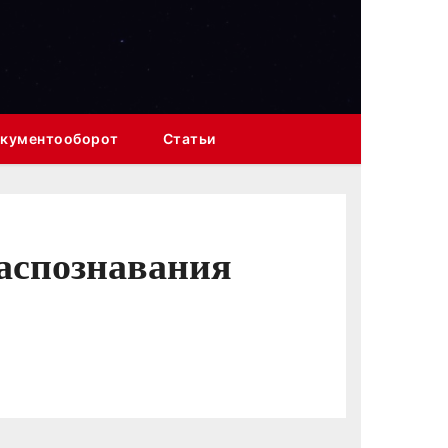
кументооборот
Статьи
распознавания