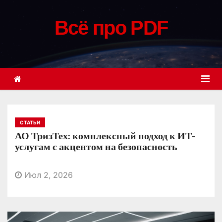
П
е
Всё про PDF
р
е
й
т
и
к
с
СТАТЬИ
о
АО ТризТех: комплексный подход к ИТ-
д
услугам с акцентом на безопасность
е
р
Июл 2, 2026
ж
и
м