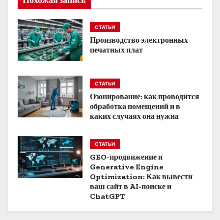
ц
и
СТАТЬИ
Производство электронных
я
печатных плат
п
о
СТАТЬИ
Озонирование: как проводится
з
обработка помещений и в
каких случаях она нужна
а
п
СТАТЬИ
GEO-продвижение и
и
Generative Engine
Optimization: Как вывести
с
ваш сайт в AI-поиске и
ChatGPT
я