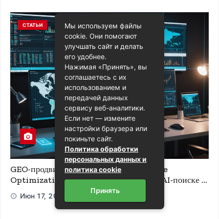
Мы используем файлы
СТАТЬИ
cookie. Они помогают
улучшать сайт и делать
его удобнее.
Нажимая «Принять», вы
соглашаетесь с их
использованием и
передачей данных
сервису веб-аналитики.
Если нет — измените
настройки браузера или
покиньте сайт.
Политика обработки
персональных данных и
GEO-продвижение и Generative Engine
политика cookie
Optimization: Как вывести ваш сайт в AI-поиске и
ChatGPT
Принять
Июн 17, 2026