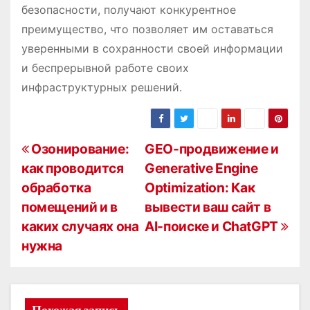
безопасности, получают конкурентное
преимущество, что позволяет им оставаться
уверенными в сохранности своей информации
и беспрерывной работе своих
инфраструктурных решений.
Н
Озонирование:
GEO-продвижение и
как проводится
Generative Engine
а
обработка
Optimization: Как
в
помещений и в
вывести ваш сайт в
каких случаях она
AI-поиске и ChatGPT
и
нужна
г
а
Похожая запись