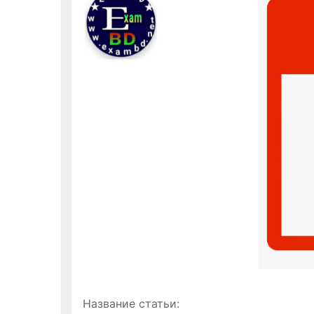
о
м
у
Название статьи: