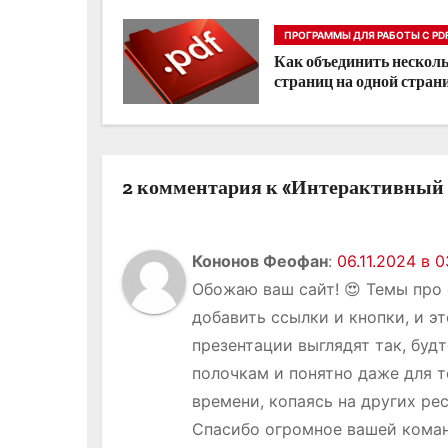
и
ПРОГРАММЫ ДЛЯ РАБОТЫ С PD
я
Как объединить нескол
страниц на одной стран
п
о
з
2 комментария к «Интерактивный 
а
п
Кононов Феофан
:
06.11.2024 в 0
Обожаю ваш сайт! 😍 Темы про 
и
добавить ссылки и кнопки, и э
с
презентации выглядят так, буд
я
полочкам и понятно даже для те
времени, копаясь на других рес
м
Спасибо огромное вашей коман