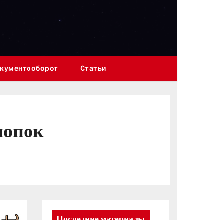
кументооборот
Статьи
нопок
Последние материалы