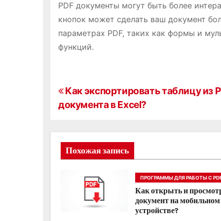
PDF документы могут быть более интера
кнопок может сделать ваш документ бол
параметрах PDF, таких как формы и мул
функций.
Н
Как экспортировать таблицу из 
документа в Excel?
а
в
и
Похожая запись
г
ПРОГРАММЫ ДЛЯ РАБОТЫ С PD
а
Как открыть и просмот
документ на мобильном
ц
устройстве?