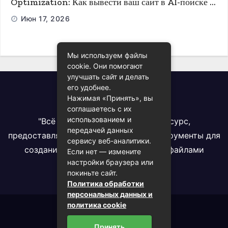
Optimization: Как вывести ваш сайт в AI-поиске и
ChatGPT
Июн 17, 2026
Мы используем файлы
cookie. Они помогают
улучшать сайт и делать
его удобнее.
Всё про PDF
Нажимая «Принять», вы
соглашаетесь с их
использованием и
"Всё про PDF" - комплексный ресурс,
передачей данных
предоставляющий информацию и инструменты для
сервису веб-аналитики.
создания, конвертации и работы с файлами
Если нет — измените
настройки браузера или
формата PDF
покиньте сайт.
Политика обработки
персональных данных и
политика cookie
2023 (c) onepdf.ru
Принять