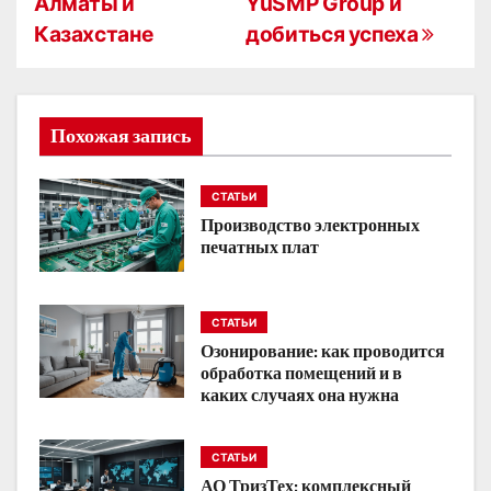
Алматы и
YuSMP Group и
и
Казахстане
добиться успеха
г
а
Похожая запись
ц
и
СТАТЬИ
Производство электронных
я
печатных плат
п
о
СТАТЬИ
Озонирование: как проводится
з
обработка помещений и в
каких случаях она нужна
а
п
СТАТЬИ
АО ТризТех: комплексный