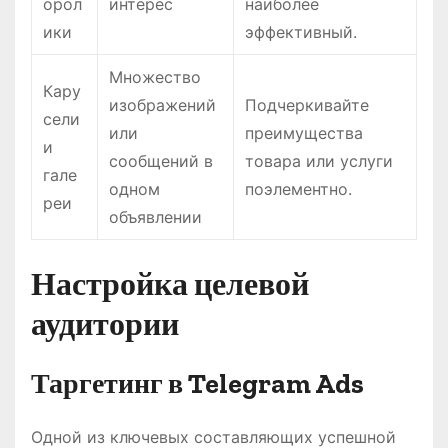
орол
интерес
наиболее
ики
эффективный.
Множество
Кару
изображений
Подчеркивайте
сели
или
преимущества
и
сообщений в
товара или услуги
гале
одном
поэлементно.
реи
объявлении
Настройка целевой
аудитории
Таргетинг в Telegram Ads
Одной из ключевых составляющих успешной