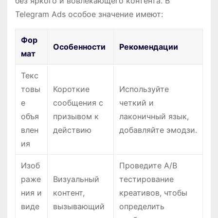
без яркого и вовлекающего контента. В
Telegram Ads особое значение имеют:
Фор
Особенности
Рекомендации
мат
Текс
товы
Короткие
Используйте
е
сообщения с
четкий и
объя
призывом к
лаконичный язык,
влен
действию
добавляйте эмодзи.
ия
Изоб
Проведите A/B
раже
Визуальный
тестирование
ния и
контент,
креативов, чтобы
виде
вызывающий
определить