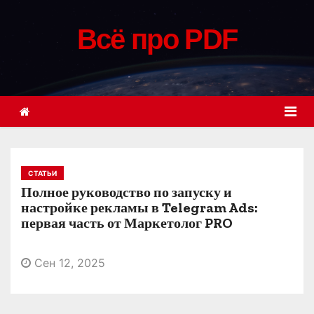
П
е
Всё про PDF
р
е
й
т
и
к
с
СТАТЬИ
о
Полное руководство по запуску и
д
настройке рекламы в Telegram Ads:
первая часть от Маркетолог PRO
е
р
Сен 12, 2025
ж
и
м