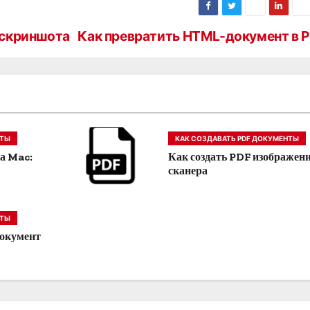
 скриншота
Как превратить HTML-документ в 
НТЫ
КАК СОЗДАВАТЬ PDF ДОКУМЕНТЫ
на Mac:
Как создать PDF изображени
сканера
НТЫ
документ