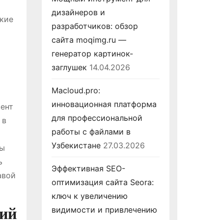
дизайнеров и
акие
разработчиков: обзор
сайта moqimg.ru —
генератор картинок-
заглушек
14.04.2026
Macloud.pro:
инновационная платформа
мент
для профессиональной
 в
работы с файлами в
Узбекистане
27.03.2026
вы
ь
Эффективная SEO-
авой
оптимизация сайта Seora:
ключ к увеличению
ний
видимости и привлечению