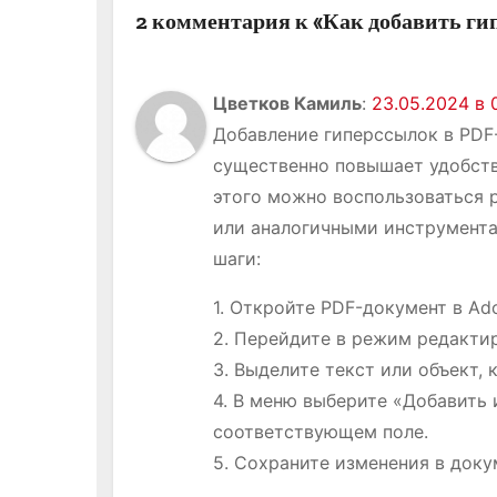
о
2 комментария к «Как добавить г
з
а
Цветков Камиль
:
23.05.2024 в 
п
Добавление гиперссылок в PDF
существенно повышает удобств
и
этого можно воспользоваться 
с
или аналогичными инструмента
шаги:
я
1. Откройте PDF-документ в Ad
м
2. Перейдите в режим редакти
3. Выделите текст или объект, 
4. В меню выберите «Добавить 
соответствующем поле.
5. Сохраните изменения в доку