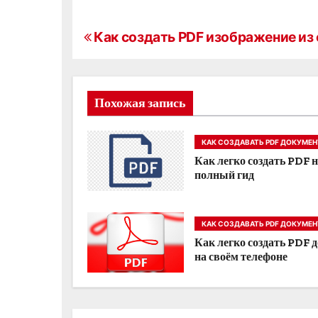
Н
Как создать PDF изображение из
а
в
Похожая запись
и
КАК СОЗДАВАТЬ PDF ДОКУМЕ
г
Как легко создать PDF 
полный гид
а
ц
КАК СОЗДАВАТЬ PDF ДОКУМЕ
и
Как легко создать PDF 
на своём телефоне
я
п