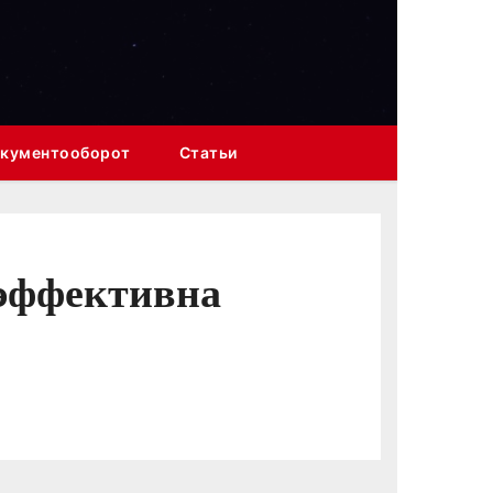
кументооборот
Статьи
 эффективна