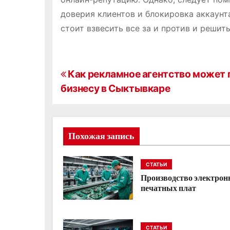
доверия клиентов и блокировка аккаунта
стоит взвесить все за и против и решить
Н
Как рекламное агентство может
бизнесу в Сыктывкаре
а
в
и
Похожая запись
г
СТАТЬИ
а
Производство электро
печатных плат
ц
и
СТАТЬИ