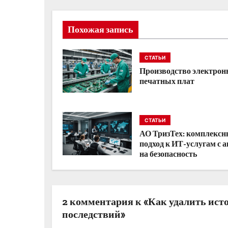
в
и
Похожая запись
г
СТАТЬИ
а
Производство электро
печатных плат
ц
и
СТАТЬИ
я
АО ТризТех: комплекс
подход к ИТ-услугам с 
п
на безопасность
о
з
2 комментария к «Как удалить ист
а
последствий»