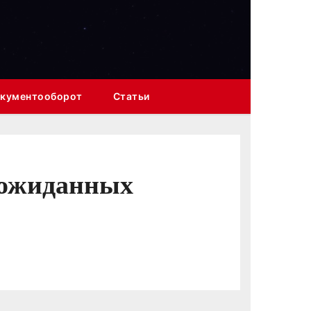
кументооборот
Статьи
неожиданных