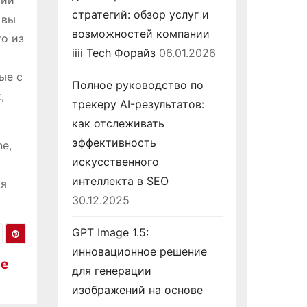
рии
стратегий: обзор услуг и
 вы
возможностей компании
го из
iiii Tech Форайз
06.01.2026
ые с
Полное руководство по
,
трекеру AI-результатов:
как отслеживать
эффективность
ne,
искусственного
интеллекта в SEO
ия
30.12.2025
GPT Image 1.5:
инновационное решение
ые
для генерации
изображений на основе