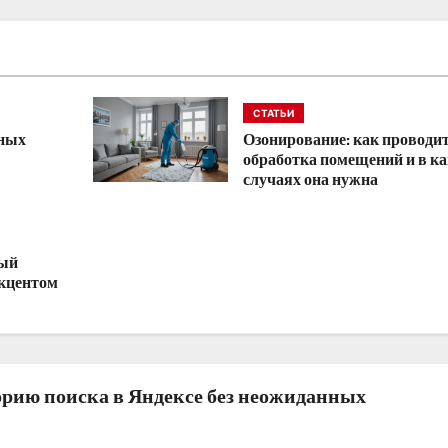
СТАТЬИ
нных
Озонирование: как проводи
обработка помещений и в к
случаях она нужна
ный
акцентом
орию поиска в Яндексе без неожиданных