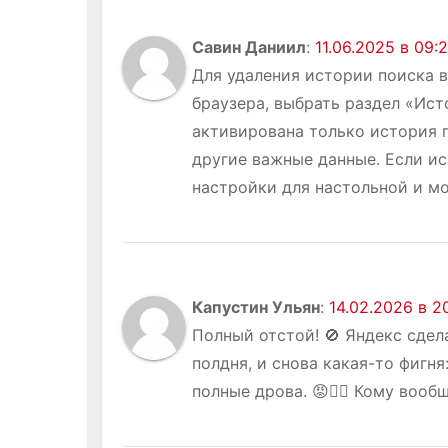
п
и
Савин Даниил
:
11.06.2025 в 09:
Для удаления истории поиска в
с
браузера, выбрать раздел «Ист
я
активирована только история п
другие важные данные. Если ис
м
настройки для настольной и мо
Капустин Ульян
:
14.02.2026 в 2
Полный отстой! 🚫 Яндекс сдел
полдня, и снова какая-то фигня
полные дрова. 😡🤦‍♂️ Кому воо