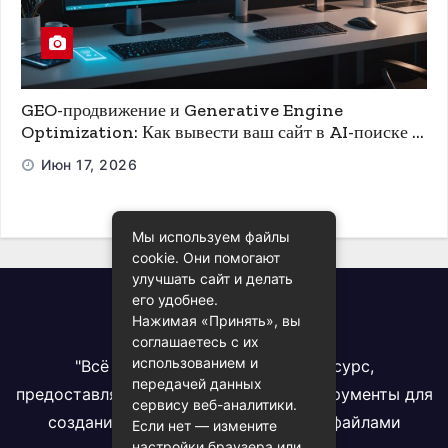
GEO-продвижение и Generative Engine
Optimization: Как вывести ваш сайт в AI-поиске и
ChatGPT
Июн 17, 2026
Мы используем файлы
cookie. Они помогают
улучшать сайт и делать
его удобнее.
Всё про PDF
Нажимая «Принять», вы
соглашаетесь с их
использованием и
"Всё про PDF" - комплексный ресурс,
передачей данных
предоставляющий информацию и инструменты для
сервису веб-аналитики.
создания, конвертации и работы с файлами
Если нет — измените
настройки браузера или