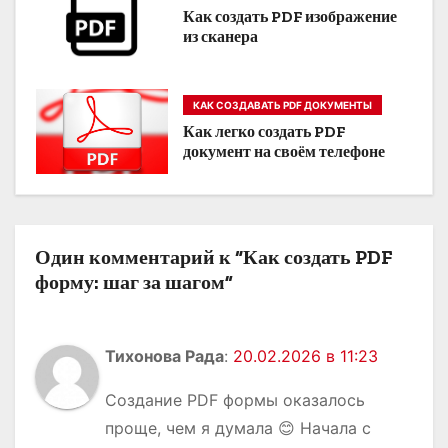
Как создать PDF изображение
п
из сканера
о
з
КАК СОЗДАВАТЬ PDF ДОКУМЕНТЫ
Как легко создать PDF
а
документ на своём телефоне
п
и
Один комментарий к “Как создать PDF
с
форму: шаг за шагом”
я
м
Тихонова Рада
:
20.02.2026 в 11:23
Создание PDF формы оказалось
проще, чем я думала 😊 Начала с