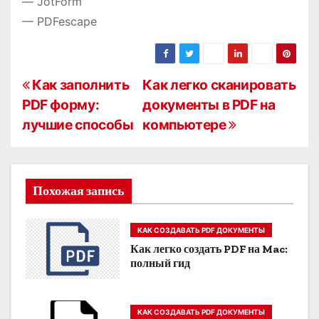
— JotForm
— PDFescape
Н
Как заполнить
Как легко сканировать
PDF форму:
документы в PDF на
а
лучшие способы
компьютере
в
и
Похожая запись
г
а
КАК СОЗДАВАТЬ PDF ДОКУМЕНТЫ
Как легко создать PDF на Mac:
ц
полный гид
и
я
КАК СОЗДАВАТЬ PDF ДОКУМЕНТЫ