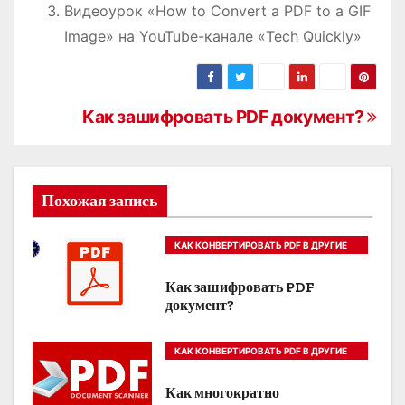
Видеоурок «How to Convert a PDF to a GIF
Image» на YouTube-канале «Tech Quickly»
Н
Как зашифровать PDF документ?
а
в
Похожая запись
и
КАК КОНВЕРТИРОВАТЬ PDF В ДРУГИЕ
г
ФОРМАТЫ
Как зашифровать PDF
а
документ?
ц
КАК КОНВЕРТИРОВАТЬ PDF В ДРУГИЕ
и
ФОРМАТЫ
Как многократно