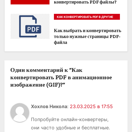
я
конвертировать PDF файлы?
п
КАК КОНВЕРТИРОВАТЬ PDF В ДРУГИЕ
о
ФОРМАТЫ
Как выбрать и конвертировать
з
только нужные страницы PDF-
файла
а
п
Один комментарий к “Как
и
конвертировать PDF в анимационное
с
изображение (GIF)?”
я
м
Хохлов Никола
:
23.03.2025 в 17:55
Попробуйте онлайн-конвертеры,
они часто удобные и бесплатные.