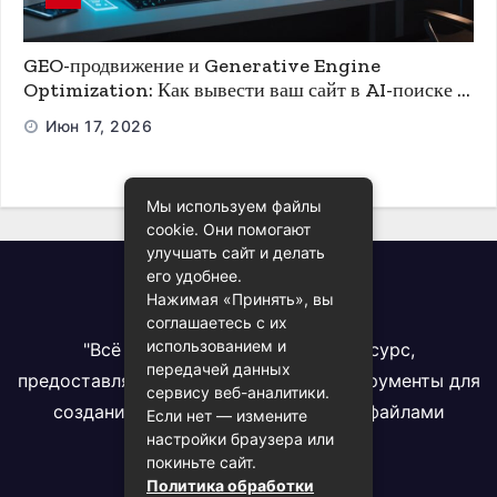
GEO-продвижение и Generative Engine
Optimization: Как вывести ваш сайт в AI-поиске и
ChatGPT
Июн 17, 2026
Мы используем файлы
cookie. Они помогают
улучшать сайт и делать
его удобнее.
Всё про PDF
Нажимая «Принять», вы
соглашаетесь с их
использованием и
"Всё про PDF" - комплексный ресурс,
передачей данных
предоставляющий информацию и инструменты для
сервису веб-аналитики.
создания, конвертации и работы с файлами
Если нет — измените
настройки браузера или
формата PDF
покиньте сайт.
Политика обработки