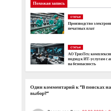
и
Похожая запись
г
СТАТЬИ
а
Производство электро
печатных плат
ц
и
СТАТЬИ
я
АО ТризТех: комплекс
подход к ИТ-услугам с 
п
на безопасность
о
з
Один комментарий к “В поисках на
а
выбор?”
п