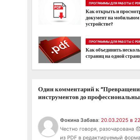
ПРОГРАММЫ ДЛЯ РАБОТЫ С PD
а
Как открыть и просмот
документ на мобильном
ц
устройстве?
и
ПРОГРАММЫ ДЛЯ РАБОТЫ С PD
я
Как объединить нескол
страниц на одной стран
п
о
з
Один комментарий к “Превращение
инструментов до профессиональны
а
п
Фокина Забава
:
20.03.2025 в 22
и
Честно говоря, разочарована 
с
из PDF в редактируемый форма