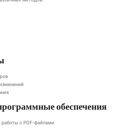
ы
ров
 изменений
ания
программные обеспечения
 работы с PDF-файлами