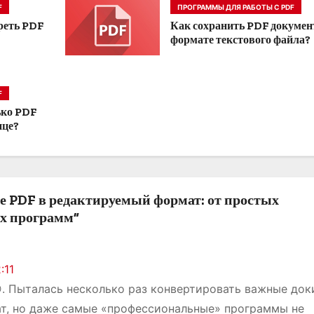
F
ПРОГРАММЫ ДЛЯ РАБОТЫ С PDF
реть PDF
Как сохранить PDF докумен
формате текстового файла?
F
ько PDF
ице?
 PDF в редактируемый формат: от простых
х программ”
:11
. Пыталась несколько раз конвертировать важные док
т, но даже самые «профессиональные» программы не