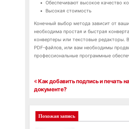
Обеспечивают высокое качество к
Высокая стоимость
Конечный выбор метода зависит от ваши
необходима простая и быстрая конверт
конвертеры или текстовые редакторы. В
PDF-файлов, или вам необходимы продв
профессиональные программные обеспече
Н
Как добавить подпись и печать н
документе?
а
в
и
Похожая запись
г