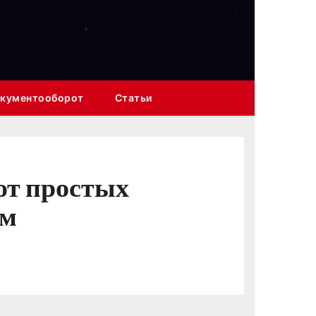
кументооборот
Статьи
от простых
мм