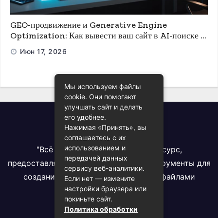
GEO-продвижение и Generative Engine
Optimization: Как вывести ваш сайт в AI-поиске и
ChatGPT
Июн 17, 2026
Мы используем файлы
cookie. Они помогают
улучшать сайт и делать
его удобнее.
Всё про PDF
Нажимая «Принять», вы
соглашаетесь с их
использованием и
"Всё про PDF" - комплексный ресурс,
передачей данных
предоставляющий информацию и инструменты для
сервису веб-аналитики.
создания, конвертации и работы с файлами
Если нет — измените
настройки браузера или
формата PDF
покиньте сайт.
Политика обработки