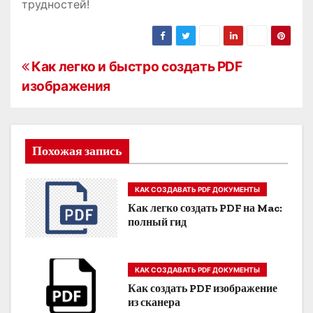
трудностей!
Н
Как легко и быстро создать PDF
изображения
а
в
и
Похожая запись
г
КАК СОЗДАВАТЬ PDF ДОКУМЕНТЫ
а
Как легко создать PDF на Mac:
полный гид
ц
и
КАК СОЗДАВАТЬ PDF ДОКУМЕНТЫ
я
Как создать PDF изображение
из сканера