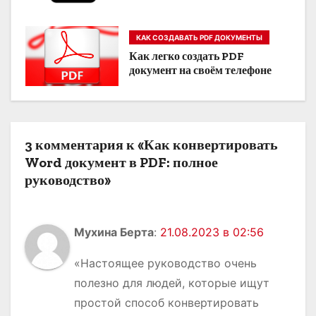
п
о
КАК СОЗДАВАТЬ PDF ДОКУМЕНТЫ
Как легко создать PDF
з
документ на своём телефоне
а
п
3 комментария к «Как конвертировать
и
Word документ в PDF: полное
с
руководство»
я
м
Мухина Берта
:
21.08.2023 в 02:56
«Настоящее руководство очень
полезно для людей, которые ищут
простой способ конвертировать