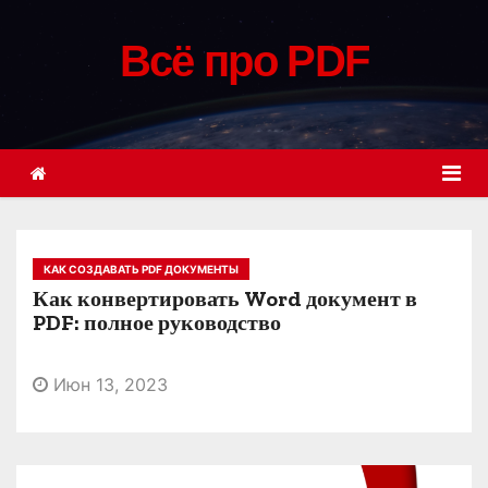
П
е
Всё про PDF
р
е
й
т
и
к
с
КАК СОЗДАВАТЬ PDF ДОКУМЕНТЫ
о
Как конвертировать Word документ в
д
PDF: полное руководство
е
р
Июн 13, 2023
ж
и
м