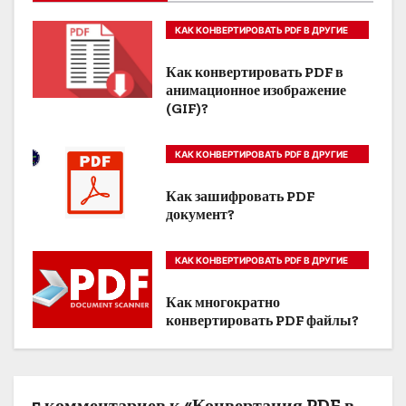
а
КАК КОНВЕРТИРОВАТЬ PDF В ДРУГИЕ
ц
ФОРМАТЫ
Как конвертировать PDF в
и
анимационное изображение
(GIF)?
я
п
КАК КОНВЕРТИРОВАТЬ PDF В ДРУГИЕ
ФОРМАТЫ
о
Как зашифровать PDF
документ?
з
а
КАК КОНВЕРТИРОВАТЬ PDF В ДРУГИЕ
ФОРМАТЫ
п
Как многократно
конвертировать PDF файлы?
и
с
5 комментариев к «Конвертация PDF в