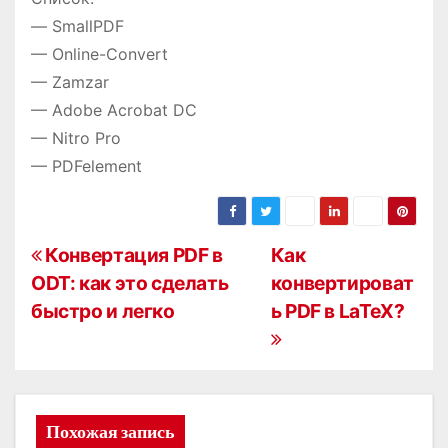
— SmallPDF
— Online-Convert
— Zamzar
— Adobe Acrobat DC
— Nitro Pro
— PDFelement
Н
Конвертация PDF в
Как
ODT: как это сделать
конвертироват
а
быстро и легко
ь PDF в LaTeX?
в
и
г
Похожая запись