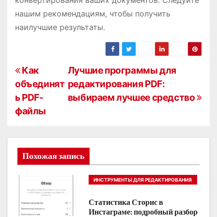
конвертирования ваших документов. Следуйте
нашим рекомендациям, чтобы получить
наилучшие результаты.
Н
Как
Лучшие программы для
объединят
редактирования PDF:
а
ь PDF-
выбираем лучшее средство
в
файлы
и
г
Похожая запись
а
ИНСТРУМЕНТЫ ДЛЯ РЕДАКТИРОВАНИЯ
ц
PDF
Статистика Сторис в
и
Инстаграме: подробный разбор