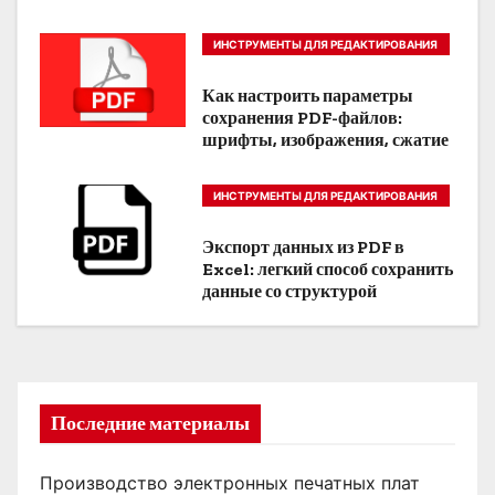
я
ИНСТРУМЕНТЫ ДЛЯ РЕДАКТИРОВАНИЯ
п
PDF
Как настроить параметры
о
сохранения PDF-файлов:
шрифты, изображения, сжатие
з
а
ИНСТРУМЕНТЫ ДЛЯ РЕДАКТИРОВАНИЯ
PDF
п
Экспорт данных из PDF в
Excel: легкий способ сохранить
и
данные со структурой
с
я
м
Последние материалы
Производство электронных печатных плат